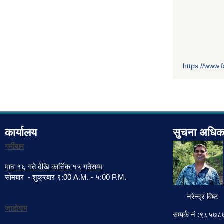
https://www
कार्यालय
सुचना अधिक
गर्मीयाम
माघ १६ गते देखि कार्त्तिक १५ गतेसम्म
सोमबार - शुक्रबार ९:00 A.M. - ५:00 P.M.
नरेन्द्र विष्ट
जाडोयाम
सम्पर्क नं :९८५