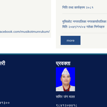
निति तथा कार्यक्रम २०८१
मुसिकोट नगरपालिका नगरकार्यापालिका
मिति २०७९/११/०४ गतेका निर्णयहरु
.facebook.com/musikotmunrukum/
more
ारी
प्रवक्ता
समिर जंग मल्ल
७८७१३००
९८४१२०७४१८