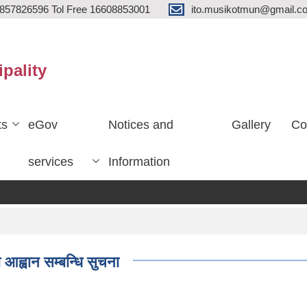
857826596 Tol Free 16608853001
ito.musikotmun@gmail.c
ipality
ts
eGov
Notices and
Gallery
Co
services
Information
 आह्वान सम्बन्धि सुचना