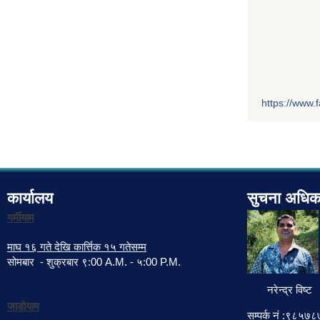
https://www
कार्यालय
सुचना अधिक
गर्मीयाम
माघ १६ गते देखि कार्त्तिक १५ गतेसम्म
सोमबार - शुक्रबार ९:00 A.M. - ५:00 P.M.
नरेन्द्र विष्ट
जाडोयाम
सम्पर्क नं :९८५