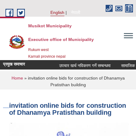
Skip to main content
English
नेपाली
Musikot Municipality
Executive office of Municipality
Rukum west
Karnali province nepal
प्रमुख समाचार
उपचार खर्च नविकरण गर्ने सम्बन्धमा
You are here
Home
» invitation online bids for construction of Dhanamya
Pratisthan building
invitation online bids for construction
of Dhanamya Pratisthan building