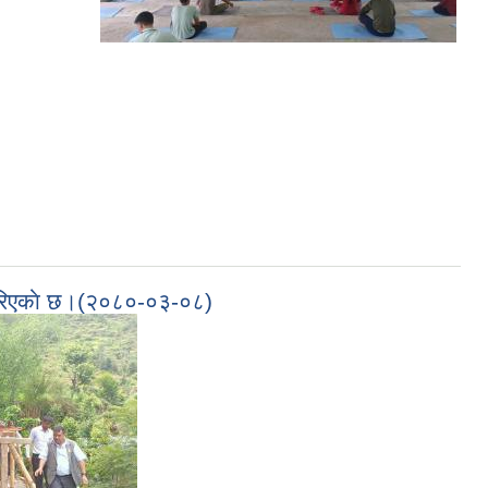
मन गरिएकाे छ।(२०८०-०३-०८)