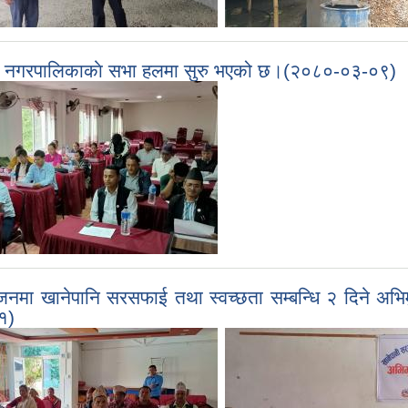
ैठक नगरपालिकाकाे सभा हलमा सुरु भएको छ।(२०८०-०३-०९)
जनमा खानेपानि सरसफाई तथा स्वच्छता सम्बन्धि २ दिने अभिम
१)