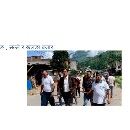
बाङ , सल्ले र खलङा बजार
,
,