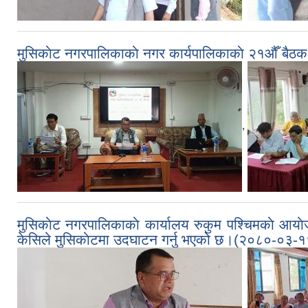
मुसिकाेट नगरपालिकाकाे नगर कार्यपालिकाकाे २१औँ ब
,
मुसिकाेट नगरपालिकाकाे कार्यालय रुकुम पश्चिमकाे आयाे
केसिले मुसिकाेटमा उदघाटन गर्नु भएको छ।(२०८०-०३-१