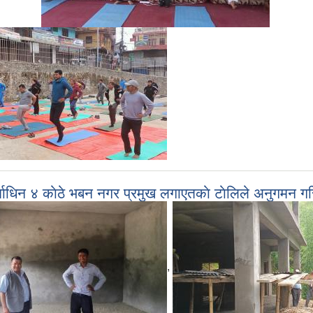
 निर्माधिन ४ काेठे भबन नगर प्रमुख लगाएतकाे टाेलिले अनुग
,