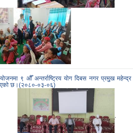
नमा ९ औँ अन्तर्राष्ट्रिय याेग दिबस नगर प्रमुुख महेन्द्र क
न्न भएको छ।(२०८०-०३-०६)
,