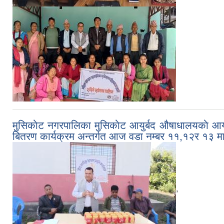
मुसिकाेट नगरपालिका मुसिकाेट आयुर्बद औषाधालयकाे आयाेजन
बितरण कार्यक्रम अन्तर्गत आज वडा नम्बर ११,१२र १३ मा 