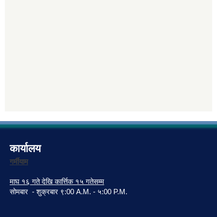
कार्यालय
गर्मीयाम
माघ १६ गते देखि कार्त्तिक १५ गतेसम्म
सोमबार - शुक्रबार ९:00 A.M. - ५:00 P.M.