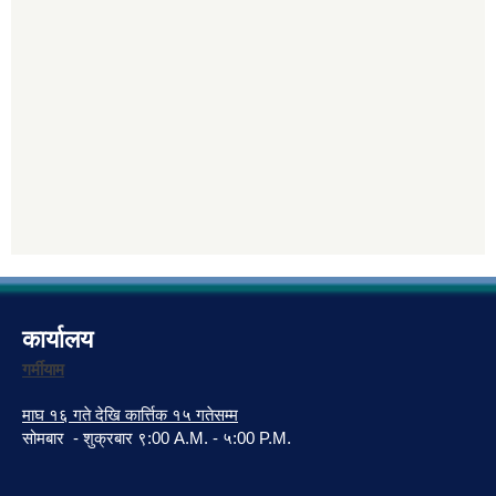
कार्यालय
गर्मीयाम
माघ १६ गते देखि कार्त्तिक १५ गतेसम्म
सोमबार - शुक्रबार ९:00 A.M. - ५:00 P.M.