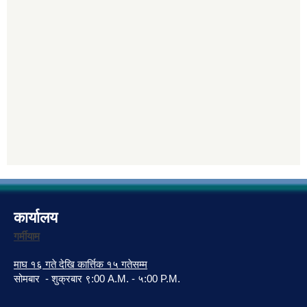
कार्यालय
गर्मीयाम
माघ १६ गते देखि कार्त्तिक १५ गतेसम्म
सोमबार - शुक्रबार ९:00 A.M. - ५:00 P.M.