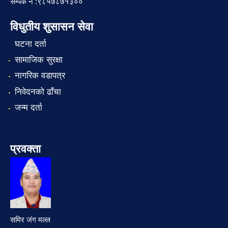
सम्पर्क नं :९८५७८७१३००
विधुतीय शुसासन सेवा
घटना दर्ता
सामाजिक सुरक्षा
नागरिक वडापत्र
निवेदनको ढाँचा
जन्म दर्ता
प्रवक्ता
समिर जंग मल्ल