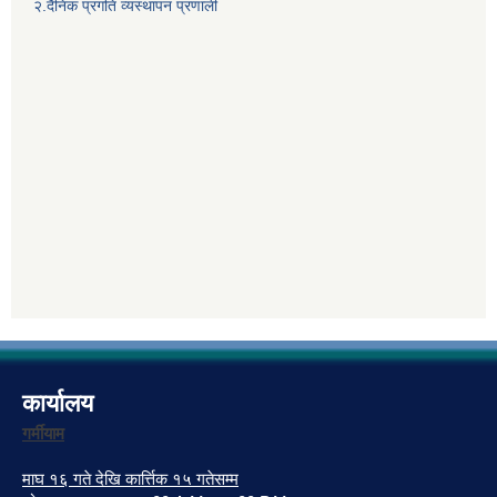
२.दैनिक प्रगति व्यस्थापन प्रणाली
कार्यालय
गर्मीयाम
माघ १६ गते देखि कार्त्तिक १५ गतेसम्म