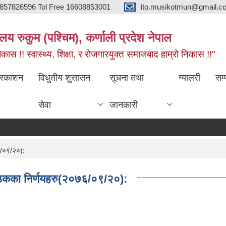
857826596 Tol Free 16608853001
ito.musikotmun@gmail.c
लय रुकुम (पश्चिम), कर्णाली प्रदेश नेपाल
ास !! स्वास्थ्य, शिक्षा, र रोजगारयुक्त समाजबाद हाम्रो निकास !!"
्रकाशन
विधुतीय शुसासन
सूचना तथा
ग्यालरी
सम्
सेवा
जानकारी
६/०९/२०):
बैठकका निर्णयहरु(२०७६/०९/२०):