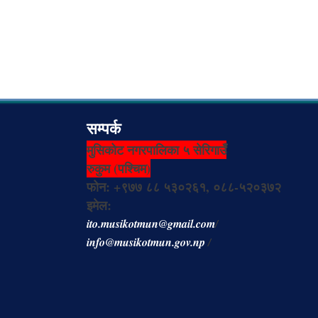
सम्पर्क
मुसिकोट नगरपालिका ५ सेरिगाउँ
रुकुम (पश्चिम)
फोन: +९७७ ८८ ५३०२६१, ०८८-५२०३७२
इमेल:
ito.musikotmun@gmail.com
/
info@musikotmun.gov.np
/