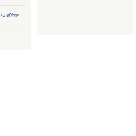
 १७ औँ बैठक