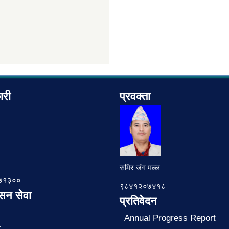
ारी
प्रवक्ता
समिर जंग मल्ल
७८७१३००
९८४१२०७४१८
ासन सेवा
प्रतिवेदन
Annual Progress Report
ा