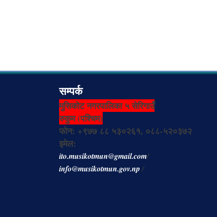
सम्पर्क
मुसिकोट नगरपालिका ५ सेरिगाउँ
रुकुम (पश्चिम)
फोन: +९७७ ८८ ५३०२६१, ०८८-५२०३७२
इमेल:
ito.musikotmun@gmail.com
/
info@musikotmun.gov.np
/