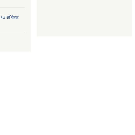
 १७ औँ बैठक