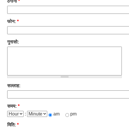
ठेगाना
*
फोन:
*
गुनासो:
सल्लाह:
समय:
*
Hour
:
Minute
am
pm
मिति:
*