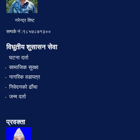
नरेन्द्र विष्ट
सम्पर्क नं :९८५७८७१३००
विधुतीय शुसासन सेवा
घटना दर्ता
सामाजिक सुरक्षा
नागरिक वडापत्र
निवेदनको ढाँचा
जन्म दर्ता
प्रवक्ता