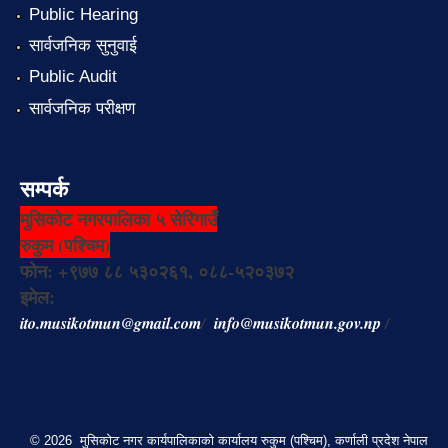
Public Hearing
सार्वजनिक सुनुवाई
Public Audit
सार्वजनिक परीक्षण
सम्पर्क
मुसिकोट नगरपालिका ५ सेरिगाउँ
रुकुम (पश्चिम)
फोन: +९७७ ८८ ५३०२६१, ०८८-५२०३७२
इमेल:
ito.musikotmun@gmail.com
/
info@musikotmun.gov.np
/
© 2026 मुसिकोट नगर कार्यपालिकाको कार्यालय रुकुम (पश्चिम), कर्णाली प्रदेश नेपाल