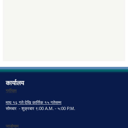
कार्यालय
गर्मीयाम
माघ १६ गते देखि कार्त्तिक १५ गतेसम्म
सोमबार - शुक्रबार ९:00 A.M. - ५:00 P.M.
जाडोयाम