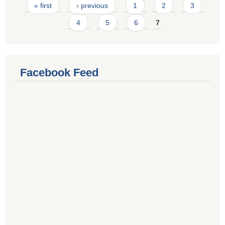
Pages
« first
‹ previous
1
2
3
4
5
6
7
Facebook Feed