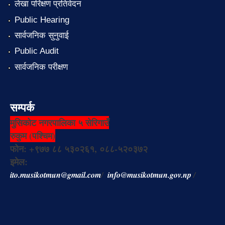
लेखा परिक्षण प्रतिवेदन
Public Hearing
सार्वजनिक सुनुवाई
Public Audit
सार्वजनिक परीक्षण
सम्पर्क
मुसिकोट नगरपालिका ५ सेरिगाउँ
रुकुम (पश्चिम)
फोन: +९७७ ८८ ५३०२६१, ०८८-५२०३७२
इमेल:
ito.musikotmun@gmail.com
/
info@musikotmun.gov.np
/