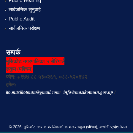
Public Hearing
सार्वजनिक सुनुवाई
Public Audit
सार्वजनिक परीक्षण
सम्पर्क
मुसिकोट नगरपालिका ५ सेरिगाउँ
रुकुम (पश्चिम)
फोन: +९७७ ८८ ५३०२६१, ०८८-५२०३७२
इमेल:
ito.musikotmun@gmail.com
/
info@musikotmun.gov.np
/
© 2026 मुसिकोट नगर कार्यपालिकाको कार्यालय रुकुम (पश्चिम), कर्णाली प्रदेश नेपाल