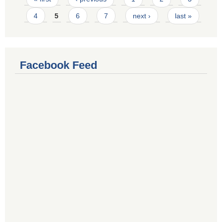
4
5
6
7
next ›
last »
Facebook Feed