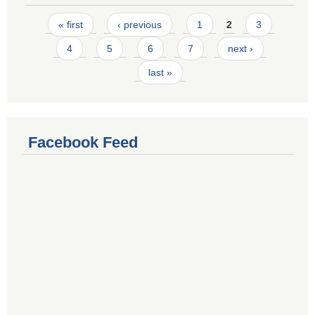
Pages
« first
‹ previous
1
2
3
4
5
6
7
next ›
last »
Facebook Feed