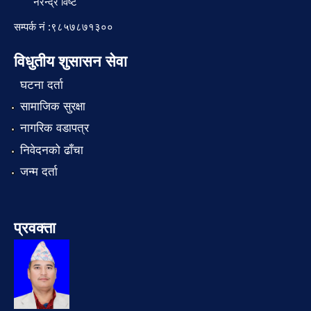
नरेन्द्र विष्ट
सम्पर्क नं :९८५७८७१३००
विधुतीय शुसासन सेवा
घटना दर्ता
सामाजिक सुरक्षा
नागरिक वडापत्र
निवेदनको ढाँचा
जन्म दर्ता
प्रवक्ता