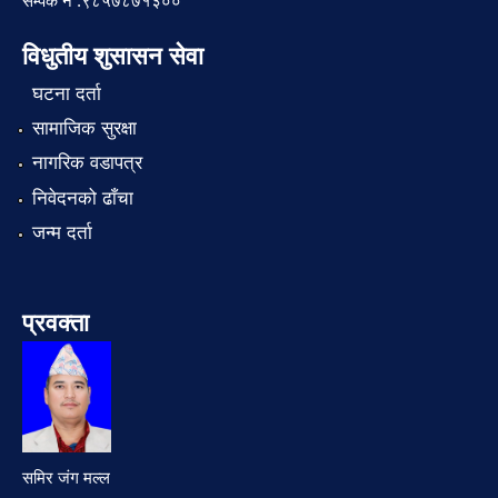
सम्पर्क नं :९८५७८७१३००
विधुतीय शुसासन सेवा
घटना दर्ता
सामाजिक सुरक्षा
नागरिक वडापत्र
निवेदनको ढाँचा
जन्म दर्ता
प्रवक्ता
समिर जंग मल्ल