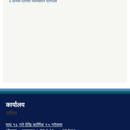
२.दैनिक प्रगति व्यस्थापन प्रणाली
कार्यालय
गर्मीयाम
माघ १६ गते देखि कार्त्तिक १५ गतेसम्म