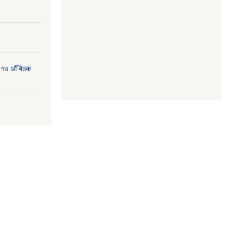
 १७ औँ बैठक