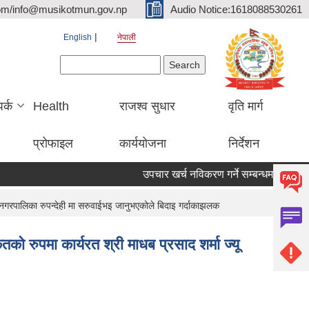
om/info@musikotmun.gov.np
Audio Notice:1618088530261
English
नेपाली
Search form
Search
पर्क
Health
राजश्व सुधार
वृति मार्ग
प्रोफाइल
कार्ययोजना
निर्देशन
उपचार खर्च नविकरण गर्ने सम्बन्धमा
नगरपालिका रुपन्देही मा सरुवाईभइ जानुभएकोले बिदाइ गर्दाकाझलक
ुपमा कार्यरत श्री माधब प्रसाद शर्मा ज्यू