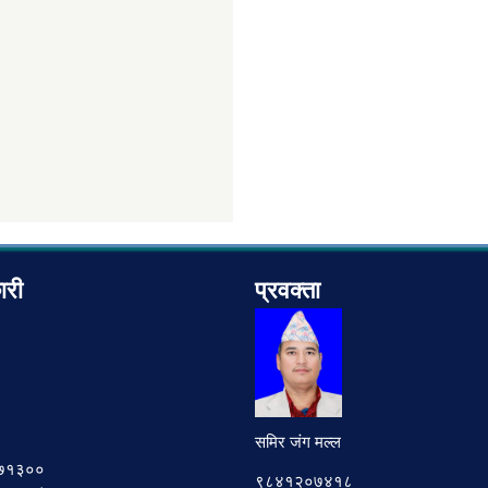
ारी
प्रवक्ता
समिर जंग मल्ल
७८७१३००
९८४१२०७४१८