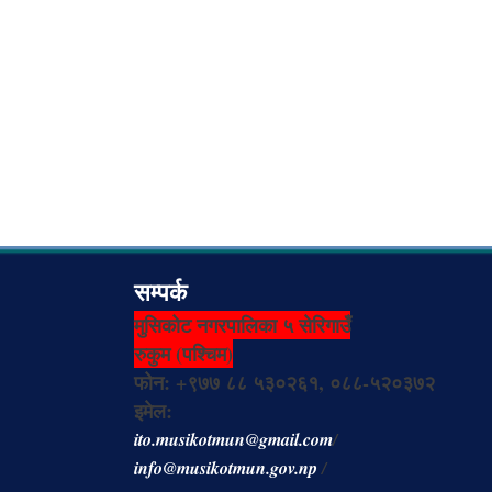
सम्पर्क
मुसिकोट नगरपालिका ५ सेरिगाउँ
रुकुम (पश्चिम)
फोन: +९७७ ८८ ५३०२६१, ०८८-५२०३७२
इमेल:
ito.musikotmun@gmail.com
/
info@musikotmun.gov.np
/