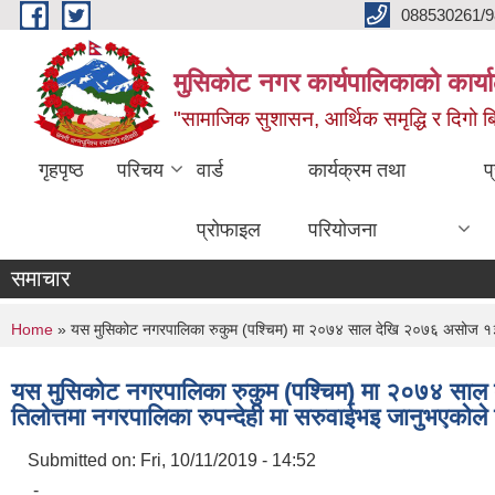
Skip to main content
088530261/9
मुसिकोट नगर कार्यपालिकाको कार्या
"सामाजिक सुशासन, आर्थिक समृद्धि र दिगो बिक
गृहपृष्ठ
परिचय
वार्ड
कार्यक्रम तथा
प
प्रोफाइल
परियोजना
समाचार
You are here
Home
» यस मुसिकोट नगरपालिका रुकुम (पश्चिम) मा २०७४ साल देखि २०७६ असोज १३ गते स
यस मुसिकोट नगरपालिका रुकुम (पश्चिम) मा २०७४ साल दे
तिलोत्तमा नगरपालिका रुपन्देही मा सरुवाईभइ जानुभएकोले
Submitted on:
Fri, 10/11/2019 - 14:52
-