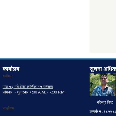
कार्यालय
सुचना अधिक
गर्मीयाम
माघ १६ गते देखि कार्त्तिक १५ गतेसम्म
सोमबार - शुक्रबार ९:00 A.M. - ५:00 P.M.
नरेन्द्र विष्ट
जाडोयाम
सम्पर्क नं :९८५