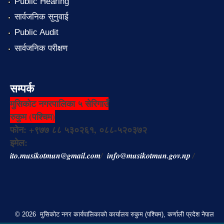
Public Hearing
सार्वजनिक सुनुवाई
Public Audit
सार्वजनिक परीक्षण
सम्पर्क
मुसिकोट नगरपालिका ५ सेरिगाउँ
रुकुम (पश्चिम)
फोन: +९७७ ८८ ५३०२६१, ०८८-५२०३७२
इमेल:
ito.musikotmun@gmail.com
/
info@musikotmun.gov.np
/
© 2026 मुसिकोट नगर कार्यपालिकाको कार्यालय रुकुम (पश्चिम), कर्णाली प्रदेश नेपाल