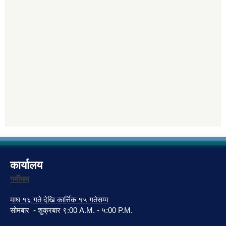
कार्यालय
गर्मीयाम
माघ १६ गते देखि कार्त्तिक १५ गतेसम्म
सोमबार - शुक्रबार ९:00 A.M. - ५:00 P.M.