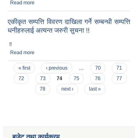
Read more
about आर्थिक बर्ष २०७५/०७६मा मुसिकोट नगरपालिकाको
निशर्त अनुदान तर्फबाट वडागतरुपमा बिनियोजीत रकमद्वारा
संचालन गरिने स्वीकृत सम्पूर्ण वडाका कार्यक्रमहरु
एकीकृत सम्पत्ति विवरण दाखिला गर्ने सम्बन्धी सम्पत्ति
धनीहरुलाई अत्यन्त जरुरी सुचना !!
!!
Read more
about एकीकृत सम्पत्ति विवरण दाखिला गर्ने सम्बन्धी सम्पत्ति
धनीहरुलाई अत्यन्त जरुरी सुचना !!
Pages
« first
‹ previous
…
70
71
72
73
74
75
76
77
78
next ›
last »
बजेट तथा कार्यक्रम