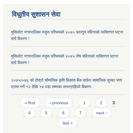
विधुतीय सुशासन सेवा
मुसिकोट नगरपालिका रुकुम पश्चिमको २०७५ फाल्गुन महिनाको व्यक्तिगत घटना
दर्ता विवरण !
मुसिकोट नगरपालिका रुकुम पश्चिमको २०७५ पौष महिनाको व्यक्तिगत घटना
दर्ता विवरण !
२०७५/०७६ को दोश्रो चौमासिक कृषि बिकास बैंक मार्फत सामाजिक सुरक्षा भत्ता
प्राप्त गर्ने १२ देखि १४ वडा सम्मका लाभग्राहिको बिबरण
Pages
« first
‹ previous
1
2
3
4
5
6
7
next ›
last »