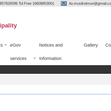
857826596 Tol Free 16608853001
ito.musikotmun@gmail.c
ipality
ts
eGov
Notices and
Gallery
Co
services
Information