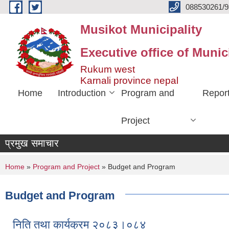
Skip to main content
088530261/9
Musikot Municipality
Executive office of Munic
Rukum west
Karnali province nepal
Home
Introduction
Program and
Repor
Project
प्रमुख समाचार
You are here
Home
»
Program and Project
» Budget and Program
Budget and Program
निति तथा कार्यक्रम २०८३।०८४