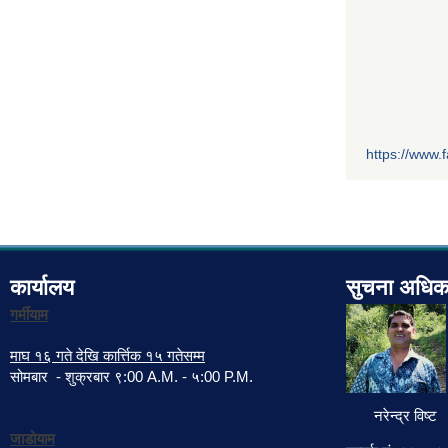
https://www
कार्यालय
सुचना अधिक
गर्मीयाम
माघ १६ गते देखि कार्त्तिक १५ गतेसम्म
सोमबार - शुक्रबार ९:00 A.M. - ५:00 P.M.
नरेन्द्र विष्ट
जाडोयाम