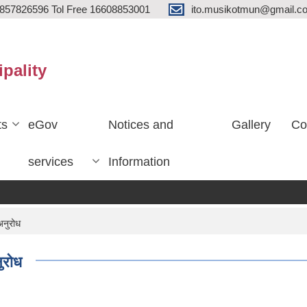
857826596 Tol Free 16608853001
ito.musikotmun@gmail.c
ipality
ts
eGov
Notices and
Gallery
Co
services
Information
अनुरोध
नुरोध