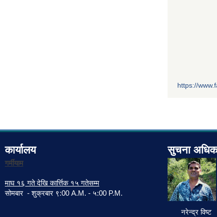
https://www
कार्यालय
सुचना अधिक
गर्मीयाम
माघ १६ गते देखि कार्त्तिक १५ गतेसम्म
सोमबार - शुक्रबार ९:00 A.M. - ५:00 P.M.
नरेन्द्र विष्ट