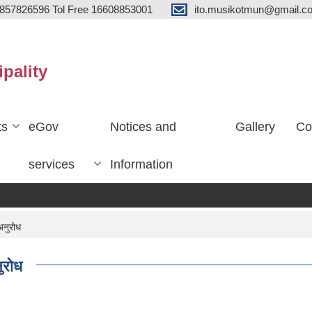
857826596 Tol Free 16608853001
ito.musikotmun@gmail.c
ipality
ts
eGov
Notices and
Gallery
Co
services
Information
अनुरोध
नुरोध