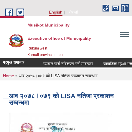
Skip to main content
English
नेपाली
Musikot Municipality
Executive office of Municipality
Rukum west
Karnali province nepal
प्रमुख समाचार
उपचार खर्च नविकरण गर्ने सम्बन्धमा
You are here
Home
» आव २०७८।०७९ को LISA नतिजा प्रकाशन सम्बन्धमा
आव २०७८।०७९ को LISA नतिजा प्रकाशन
सम्बन्धमा