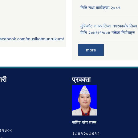
निति तथा कार्यक्रम २०८१
मुसिकोट नगरपालिका नगरकार्यापालिका
मिति २०७९/११/०४ गतेका निर्णयहरु
.facebook.com/musikotmunrukum/
more
ारी
प्रवक्ता
समिर जंग मल्ल
७८७१३००
९८४१२०७४१८