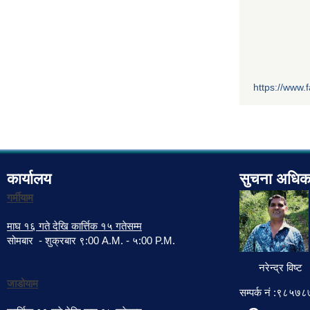
https://www
कार्यालय
सुचना अधिक
गर्मीयाम
माघ १६ गते देखि कार्त्तिक १५ गतेसम्म
सोमबार - शुक्रबार ९:00 A.M. - ५:00 P.M.
नरेन्द्र विष्ट
जाडोयाम
सम्पर्क नं :९८५