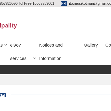
857826596 Tol Free 16608853001
ito.musikotmun@gmail.c
ipality
ts
eGov
Notices and
Gallery
Co
services
Information
ुचना