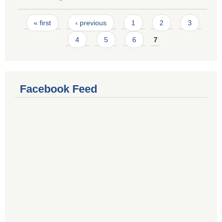
Pages
« first
‹ previous
1
2
3
4
5
6
7
Facebook Feed