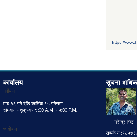
https://www
कार्यालय
सुचना अधिक
गर्मीयाम
माघ १६ गते देखि कार्त्तिक १५ गतेसम्म
सोमबार - शुक्रबार ९:00 A.M. - ५:00 P.M.
नरेन्द्र विष्ट
जाडोयाम
सम्पर्क नं :९८५