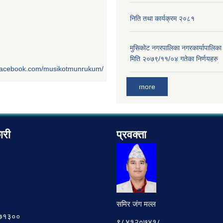
निति तथा कार्यक्रम २०८१
मुसिकोट नगरपालिका नगरकार्यापालिका
मिति २०७९/११/०४ गतेका निर्णयहरु
.facebook.com/musikotmunrukum/
more
ारी
प्रवक्ता
समिर जंग मल्ल
७८७१३००
९८४१२०७४१८