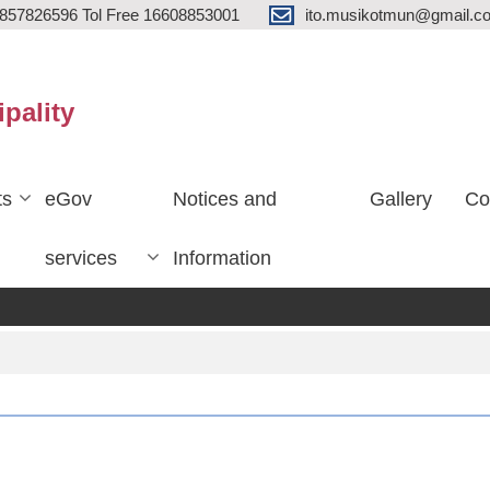
857826596 Tol Free 16608853001
ito.musikotmun@gmail.c
ipality
ts
eGov
Notices and
Gallery
Co
services
Information