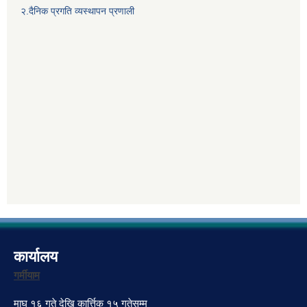
२.दैनिक प्रगति व्यस्थापन प्रणाली
कार्यालय
गर्मीयाम
माघ १६ गते देखि कार्त्तिक १५ गतेसम्म