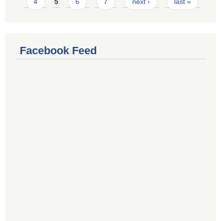
4
5
6
7
next ›
last »
Facebook Feed