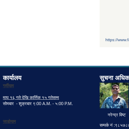
https://www
कार्यालय
सुचना अधिक
गर्मीयाम
माघ १६ गते देखि कार्त्तिक १५ गतेसम्म
सोमबार - शुक्रबार ९:00 A.M. - ५:00 P.M.
नरेन्द्र विष्ट
जाडोयाम
सम्पर्क नं :९८५