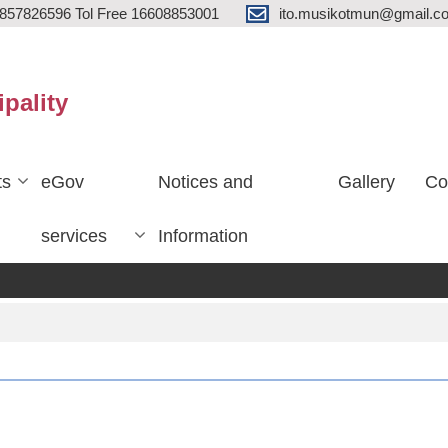
857826596 Tol Free 16608853001
ito.musikotmun@gmail.c
ipality
ts
eGov
Notices and
Gallery
Co
services
Information