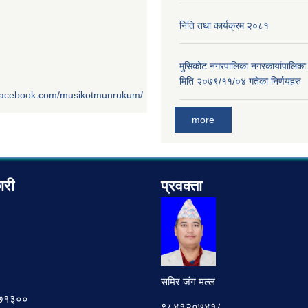
निति तथा कार्यक्रम २०८१
मुसिकोट नगरपालिका नगरकार्यापालिका
मिति २०७९/११/०४ गतेका निर्णयहरु
.facebook.com/musikotmunrukum/
more
ारी
प्रवक्ता
समिर जंग मल्ल
७८७१३००
९८४१२०७४१८