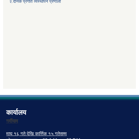
२.दैनिक प्रगति व्यस्थापन प्रणाली
कार्यालय
गर्मीयाम
माघ १६ गते देखि कार्त्तिक १५ गतेसम्म