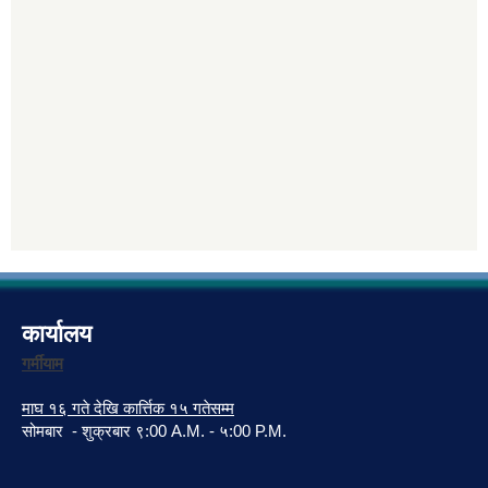
कार्यालय
गर्मीयाम
माघ १६ गते देखि कार्त्तिक १५ गतेसम्म
सोमबार - शुक्रबार ९:00 A.M. - ५:00 P.M.