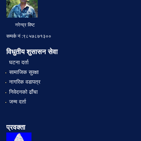
नरेन्द्र विष्ट
सम्पर्क नं :९८५७८७१३००
विधुतीय शुसासन सेवा
घटना दर्ता
सामाजिक सुरक्षा
नागरिक वडापत्र
निवेदनको ढाँचा
जन्म दर्ता
प्रवक्ता