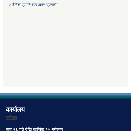
२.दैनिक प्रगति व्यस्थापन प्रणाली
कार्यालय
गर्मीयाम
माघ १६ गते देखि कार्त्तिक १५ गतेसम्म