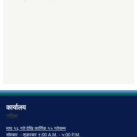
कार्यालय
गर्मीयाम
माघ १६ गते देखि कार्त्तिक १५ गतेसम्म
सोमबार - शुक्रबार ९:00 A.M. - ५:00 P.M.