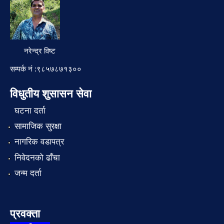
नरेन्द्र विष्ट
सम्पर्क नं :९८५७८७१३००
विधुतीय शुसासन सेवा
घटना दर्ता
सामाजिक सुरक्षा
नागरिक वडापत्र
निवेदनको ढाँचा
जन्म दर्ता
प्रवक्ता