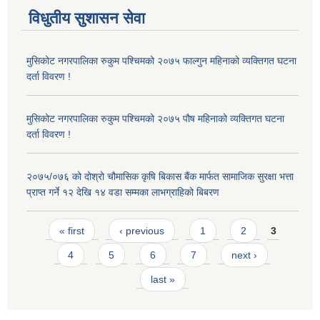
विधुतीय सुशासन सेवा
मुसिकोट नगरपालिका रुकुम पश्चिमको २०७५ फाल्गुन महिनाको व्यक्तिगत घटना
दर्ता विवरण !
मुसिकोट नगरपालिका रुकुम पश्चिमको २०७५ पौष महिनाको व्यक्तिगत घटना
दर्ता विवरण !
२०७५/०७६ को दोश्रो चौमासिक कृषि बिकास बैंक मार्फत सामाजिक सुरक्षा भत्ता
प्राप्त गर्ने १२ देखि १४ वडा सम्मका लाभग्राहिको बिबरण
Pages
« first
‹ previous
1
2
3
4
5
6
7
next ›
last »