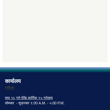
कार्यालय
गर्मीयाम
माघ १६ गते देखि कार्त्तिक १५ गतेसम्म
सोमबार - शुक्रबार ९:00 A.M. - ५:00 P.M.