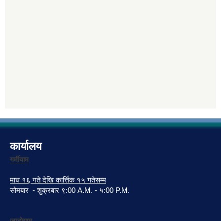
कार्यालय
गर्मीयाम
माघ १६ गते देखि कार्त्तिक १५ गतेसम्म
सोमबार - शुक्रबार ९:00 A.M. - ५:00 P.M.
जाडोयाम