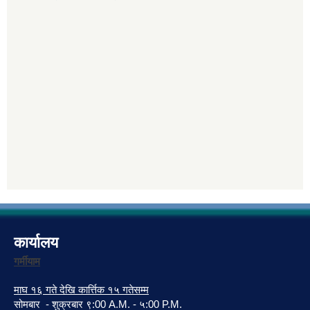
कार्यालय
गर्मीयाम
माघ १६ गते देखि कार्त्तिक १५ गतेसम्म
सोमबार - शुक्रबार ९:00 A.M. - ५:00 P.M.