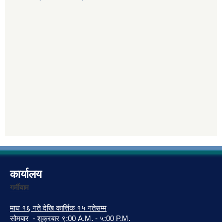
कार्यालय
गर्मीयाम
माघ १६ गते देखि कार्त्तिक १५ गतेसम्म
सोमबार - शुक्रबार ९:00 A.M. - ५:00 P.M.