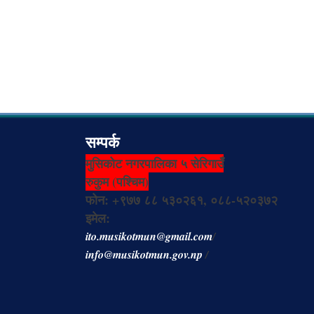
सम्पर्क
मुसिकोट नगरपालिका ५ सेरिगाउँ
रुकुम (पश्चिम)
फोन: +९७७ ८८ ५३०२६१, ०८८-५२०३७२
इमेल:
ito.musikotmun@gmail.com
/
info@musikotmun.gov.np
/