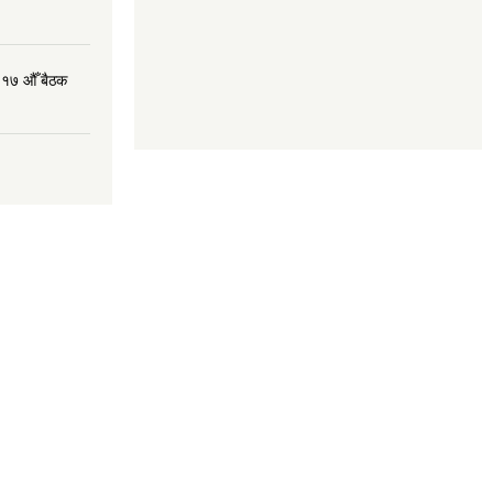
 १७ औँ बैठक