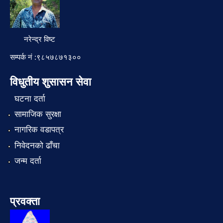
नरेन्द्र विष्ट
सम्पर्क नं :९८५७८७१३००
विधुतीय शुसासन सेवा
घटना दर्ता
सामाजिक सुरक्षा
नागरिक वडापत्र
निवेदनको ढाँचा
जन्म दर्ता
प्रवक्ता