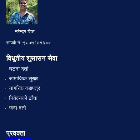
नरेन्द्र विष्ट
सम्पर्क नं :९८५७८७१३००
विधुतीय शुसासन सेवा
घटना दर्ता
सामाजिक सुरक्षा
नागरिक वडापत्र
निवेदनको ढाँचा
जन्म दर्ता
प्रवक्ता