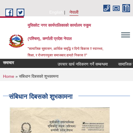
Skip to main content
English
नेपाली
मुसिकोट नगर कार्यपालिकाको कार्यालय रुकुम
(पश्चिम), कर्णाली प्रदेश नेपाल
"सामाजिक सुशासन, आर्थिक समृद्धि र दिगो बिकास !! स्वास्थ्य,
शिक्षा, र रोजगारयुक्त समाजबाद हाम्रो निकास !!"
समाचार
उपचार खर्च नविकरण गर्ने सम्बन्धमा
You are here
Home
» संबिधान दिबसको शुभकामना
संबिधान दिबसको शुभकामना