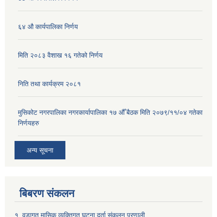
६४ औ कार्यपालिका निर्णय
मिति २०८३ वैशाख १६ गतेको निर्णय
निति तथा कार्यक्रम २०८१
मुसिकोट नगरपालिका नगरकार्यापालिका १७ औँ बैठक मिति २०७९/११/०४ गतेका
निर्णयहरु
अन्य सूचना
बिबरण संकलन
१. वडागत मासिक व्यक्तिगत घटना दर्ता संकलन प्रणाली